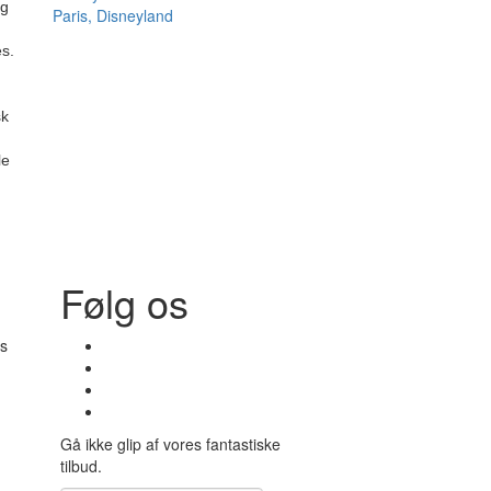
ng
Paris, Disneyland
s.
sk
le
Følg os
s
Gå ikke glip af vores fantastiske
tilbud.