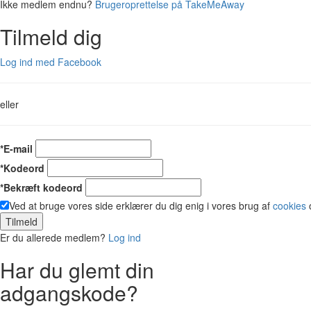
Ikke medlem endnu?
Brugeroprettelse på TakeMeAway
Tilmeld dig
Log ind med Facebook
eller
*E-mail
*Kodeord
*Bekræft kodeord
Ved at bruge vores side erklærer du dig enig i vores brug af
cookies
Tilmeld
Er du allerede medlem?
Log ind
Har du glemt din
adgangskode?