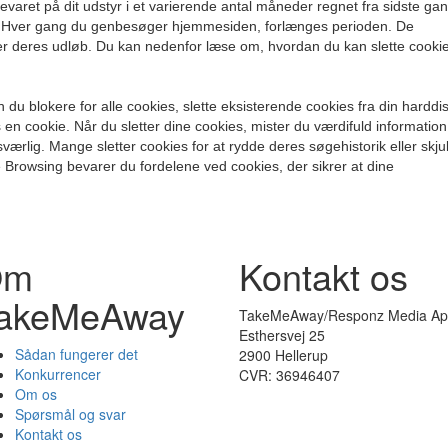
pbevaret på dit udstyr i et varierende antal måneder regnet fra sidste ga
Hver gang du genbesøger hjemmesiden, forlænges perioden. De
er deres udløb. Du kan nedenfor læse om, hvordan du kan slette cookie
du blokere for alle cookies, slette eksisterende cookies fra din harddi
en cookie. Når du sletter dine cookies, mister du værdifuld information
værlig. Mange sletter cookies for at rydde deres søgehistorik eller skju
ate Browsing bevarer du fordelene ved cookies, der sikrer at dine
Om
Kontakt os
akeMeAway
TakeMeAway/Responz Media Ap
Esthersvej 25
Sådan fungerer det
2900 Hellerup
Konkurrencer
CVR: 36946407
Om os
Spørsmål og svar
Kontakt os