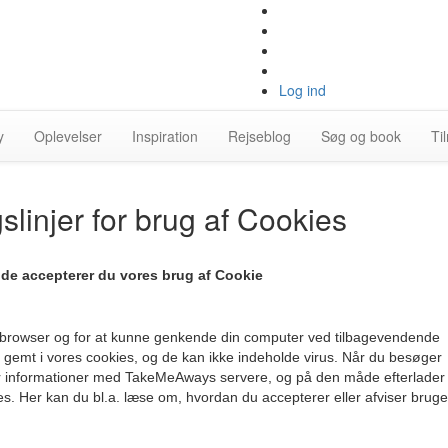
Log ind
y
Oplevelser
Inspiration
Rejseblog
Søg og book
Ti
linjer for brug af Cookies
e accepterer du vores brug af Cookie
i din browser og for at kunne genkende din computer ved tilbagevendende
 gemt i vores cookies, og de kan ikke indeholde virus. Når du besøger
 informationer med TakeMeAways servere, og på den måde efterlader
es. Her kan du bl.a. læse om, hvordan du accepterer eller afviser brug