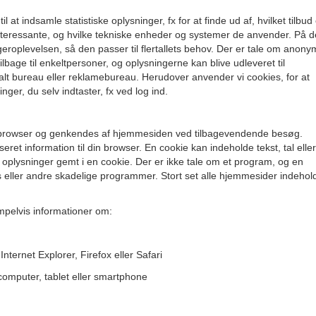
t indsamle statistiske oplysninger, fx for at finde ud af, hvilket tilbud
nteressante, og hvilke tekniske enheder og systemer de anvender. På 
oplevelsen, så den passer til flertallets behov. Der er tale om anony
ilbage til enkeltpersoner, og oplysningerne kan blive udleveret til
lt bureau eller reklamebureau. Herudover anvender vi cookies, for at
er, du selv indtaster, fx ved log ind.
n webbrowser og genkendes af hjemmesiden ved tilbagevendende besøg.
seret information til din browser. En cookie kan indeholde tekst, tal eller
 oplysninger gemt i en cookie. Der er ikke tale om et program, og en
s eller andre skadelige programmer. Stort set alle hjemmesider indehol
pelvis informationer om:
Internet Explorer, Firefox eller Safari
computer, tablet eller smartphone