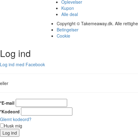
Oplevelser
Kupon
Alle deal
Copyright © Takemeaway.dk. Alle rettigh
Betingelser
Cookie
Log ind
Log ind med Facebook
eller
*E-mail
*Kodeord
Glemt kodeord?
Husk mig
Log ind