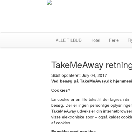
ALLE TILBUD
Hotel
Ferie
Fl
TakeMeAway retnings
Sidst opdateret: July 04, 2017
Ved besøg på TakeMeAwsy.dk hjemmesid
Cookies?
En cookie er en lille tekstfil, der lagres 
besøg. Der er ingen personlige oplysninger
TakeMeAway udveksler din internetbrowser
visse elektroniske spor – også kaldet cooki
af cookies.
Formålet med cookies