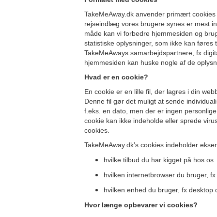
TakeMeAway.dk anvender primært cookies til a
rejseindlæg vores brugere synes er mest i
måde kan vi forbedre hjemmesiden og bruger
statistiske oplysninger, som ikke kan føres t
TakeMeAways samarbejdspartnere, fx digita
hjemmesiden kan huske nogle af de oplysning
Hvad er en cookie?
En cookie er en lille fil, der lagres i di
Denne fil gør det muligt at sende individuali
f.eks. en dato, men der er ingen personlige
cookie kan ikke indeholde eller sprede viru
cookies.
TakeMeAway.dk’s cookies indeholder eksem
hvilke tilbud du har kigget på hos os
hvilken internetbrowser du bruger, fx 
hvilken enhed du bruger, fx desktop 
Hvor længe opbevarer vi cookies?