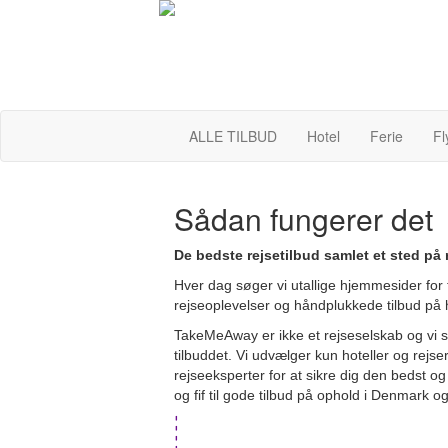
ALLE TILBUD
Hotel
Ferie
Fl
Sådan fungerer det
De bedste rejsetilbud samlet et sted p
Hver dag søger vi utallige hjemmesider for fa
rejseoplevelser og håndplukkede tilbud på h
TakeMeAway er ikke et rejseselskab og vi sæl
tilbuddet. Vi udvælger kun hoteller og rejser
rejseeksperter for at sikre dig den bedst og 
og fif til gode tilbud på ophold i Denmark o