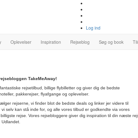
Log ind
y
Oplevelser
Inspiration
Rejseblog
Søg og book
Ti
å rejsebloggen TakeMeAway!
ntastiske rejsetilbud, billige flybilletter og giver dig de bedste
oteller, pakkerejser, flyafgange og oplevelser.
ger rejserne, vi finder blot de bedste deals og linker jer videre til
 vi selv kan stå inde for, og alle vores tilbud er godkendte via vores
billigste rejse.
Vores rejsebloggere giver dig inspiration til din næste re
g Udlandet.