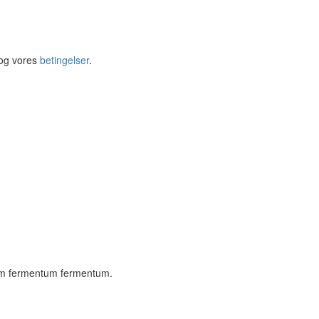
og vores
betingelser
.
ssim fermentum fermentum.