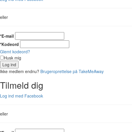
eller
*E-mail
*Kodeord
Glemt kodeord?
Husk mig
Log ind
Ikke medlem endnu?
Brugeroprettelse på TakeMeAway
Tilmeld dig
Log ind med Facebook
eller