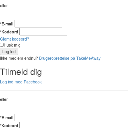
eller
*E-mail
*Kodeord
Glemt kodeord?
Husk mig
Log ind
Ikke medlem endnu?
Brugeroprettelse på TakeMeAway
Tilmeld dig
Log ind med Facebook
eller
*E-mail
*Kodeord