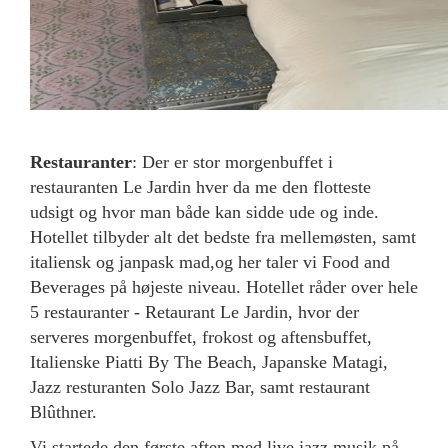
Restauranter
: Der er stor morgenbuffet i
restauranten Le Jardin hver da me den flotteste
udsigt og hvor man både kan sidde ude og inde.
Hotellet tilbyder alt det bedste fra mellemøsten, samt
italiensk og janpask mad,og her taler vi Food and
Beverages på højeste niveau. Hotellet råder over hele
5 restauranter - Retaurant Le Jardin, hvor der
serveres morgenbuffet, frokost og aftensbuffet,
Italienske Piatti By The Beach, Japanske Matagi,
Jazz resturanten Solo Jazz Bar, samt restaurant
Blûthner.
Vi startede den første aften med live jazz musik på