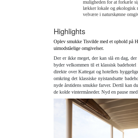
muligheden for at forkæle s
lækker lokale og økologisk
velvære i naturskønne omgiv
Highlights
Oplev smukke Tisvilde med et ophold på H
uimodståelige omgivelser.
Der er ikke meget, der kan slå en dag, de
byder velkommen til et klassisk badehotel 
direkte over Kattegat og hotellets hyggelig
omkring det klassiske nyistandsatte badeh
nyde årstidens smukke farver. Dertil kan du 
de kolde vintermåneder. Nyd en pause med p