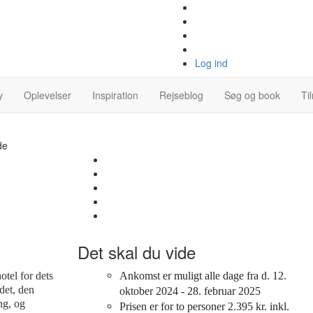
Log ind
y
Oplevelser
Inspiration
Rejseblog
Søg og book
Ti
de
Det skal du vide
tel for dets
Ankomst er muligt alle dage fra d. 12.
det, den
oktober 2024 - 28. februar 2025
ng, og
Prisen er for to personer 2.395 kr. inkl.