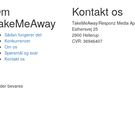
Om
Kontakt os
akeMeAway
TakeMeAway/Responz Media Ap
Esthersvej 25
Sådan fungerer det
2900 Hellerup
Konkurrencer
CVR: 36946407
Om os
Spørsmål og svar
Kontakt os
eder bevares