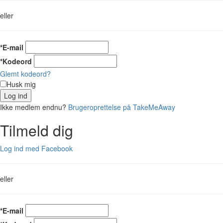
eller
*E-mail
*Kodeord
Glemt kodeord?
Husk mig
Log ind
Ikke medlem endnu?
Brugeroprettelse på TakeMeAway
Tilmeld dig
Log ind med Facebook
eller
*E-mail