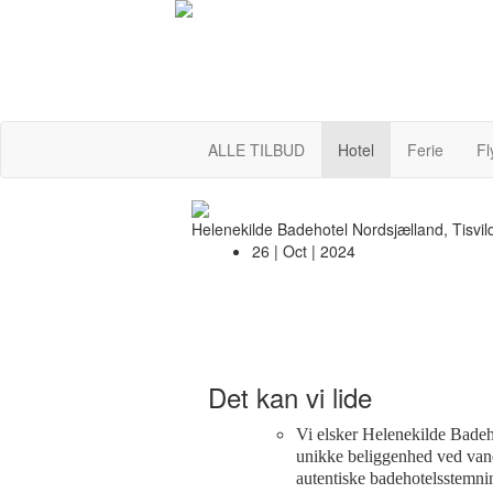
ALLE TILBUD
Hotel
Ferie
Fl
Helenekilde Badehotel
Nordsjælland, Tisvil
26 | Oct | 2024
Det kan vi lide
Vi elsker Helenekilde Badeho
unikke beliggenhed ved van
autentiske badehotelsstemni