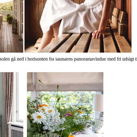
solen gå ned i horisonten fra saunaens panoramavindue med fri udsigt ti