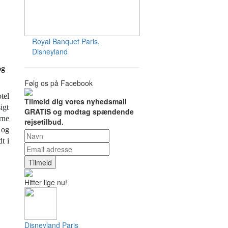
Royal Banquet
Paris,
Disneyland
og
Følg os på Facebook
tel
Tilmeld dig vores nyhedsmail
igt
GRATIS og modtag spændende
rne
rejsetilbud.
 og
t i
Tilmeld
Hitter lige nu!
Disneyland Paris