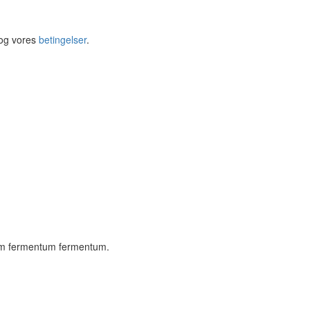
og vores
betingelser
.
ssim fermentum fermentum.