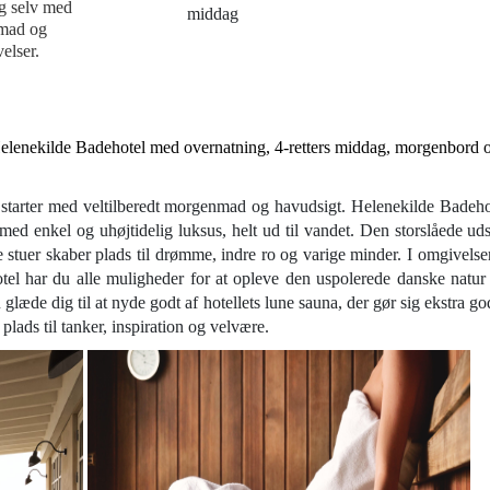
ig selv med
middag
 mad og
elser.
elenekilde Badehotel med overnatning, 4-retters middag, morgenbord 
r starter med veltilberedt morgenmad og havudsigt. Helenekilde Badeho
med enkel og uhøjtidelig luksus, helt ud til vandet. Den storslåede uds
e stuer skaber plads til drømme, indre ro og varige minder. I omgivelse
otel har du alle muligheder for at opleve den uspolerede danske natur
glæde dig til at nyde godt af hotellets lune sauna, der gør sig ekstra god
lads til tanker, inspiration og velvære.