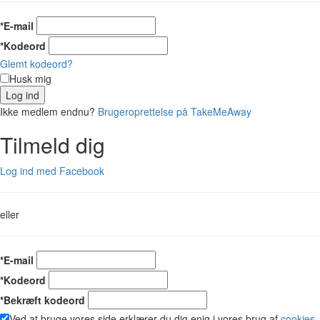
*E-mail
*Kodeord
Glemt kodeord?
Husk mig
Log ind
Ikke medlem endnu?
Brugeroprettelse på TakeMeAway
Tilmeld dig
Log ind med Facebook
eller
*E-mail
*Kodeord
*Bekræft kodeord
Ved at bruge vores side erklærer du dig enig i vores brug af
cookies